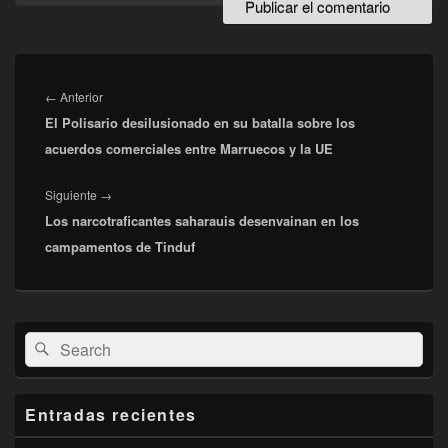
Navegación
de
Entrada
←
Anterior
entradas
El Polisario desilusionado en su batalla sobre los
anterior:
acuerdos comerciales entre Marruecos y la UE
Entrada
Siguiente
→
Los narcotraficantes saharauis desenvainan en los
siguiente:
campamentos de Tinduf
El
Buscar
Buscar
área
por:
de
widget
barra
Entradas recientes
lateral
primaria