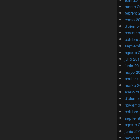
marzo 2
febrero 
enero 2
diciemb
noviemb
octubre
septiem
agosto 
julio 20
junio 20
mayo 2
abril 20
marzo 2
enero 2
diciemb
noviemb
octubre
septiem
agosto 
junio 20
mayo 2