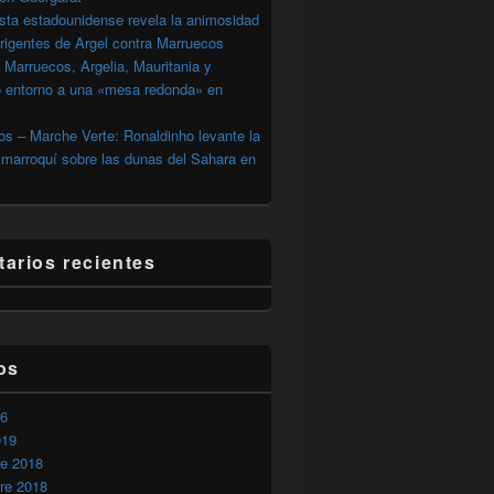
sta estadounidense revela la animosidad
irigentes de Argel contra Marruecos
 Marruecos, Argelia, Mauritania y
o entorno a una «mesa redonda» en
s – Marche Verte: Ronaldinho levante la
marroquí sobre las dunas del Sahara en
arios recientes
os
26
019
re 2018
te presuntos narcotraficantes entre ellos dos elementos del Pol
re 2018