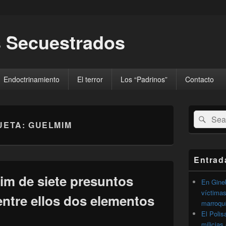
 Secuestrados
Endoctrinamiento
El terror
Los “Padrinos”
Contacto
El
Buscar
Busc
área
UETA:
GUELMIM
por:
de
widget
barra
lateral
Entrad
primaria
im de siete presuntos
En Gineb
víctimas
entre ellos dos elementos
marroqu
El Polis
milicias