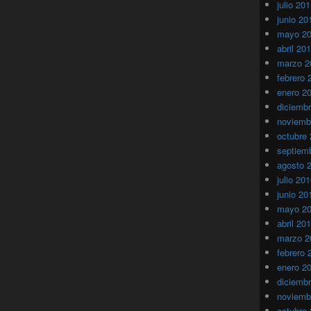
julio 20
junio 20
mayo 2
abril 20
marzo 2
febrero 
enero 2
diciemb
noviemb
octubre
septiem
agosto 
julio 20
junio 20
mayo 2
abril 20
marzo 2
febrero 
enero 2
diciemb
noviemb
octubre