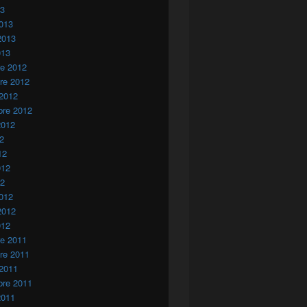
13
013
2013
013
re 2012
re 2012
 2012
bre 2012
2012
12
12
012
12
012
2012
012
re 2011
re 2011
 2011
bre 2011
2011