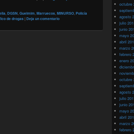
octubre
septiem
elia
,
DGSN
,
Guelmim
,
Marruecos
,
MINURSO
,
Policía
agosto 
fico de drogas
|
Deja un comentario
julio 20
junio 20
mayo 2
abril 20
marzo 2
febrero 
enero 2
diciemb
noviemb
octubre
septiem
agosto 
julio 20
junio 20
mayo 2
abril 20
marzo 2
febrero 