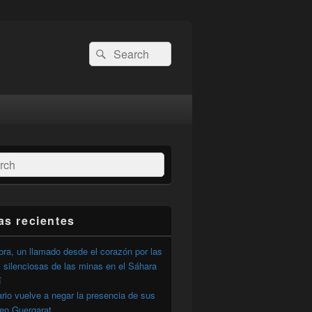
Buscar
Buscar
por:
ar
as recientes
ra, un llamado desde el corazón por las
 silenciosas de las minas en el Sáhara
í
ario vuelve a negar la presencia de sus
 en Guergarat