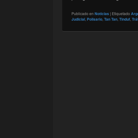
Publicado en
Noticias
|
Etiquetado
Arg
Judicial
,
Polisario
,
Tan Tan
,
Tinduf
,
Trá