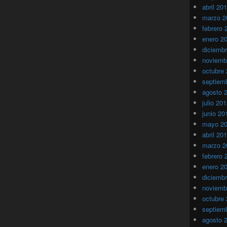
abril 20
marzo 2
febrero 
enero 2
diciemb
noviemb
octubre
septiem
agosto 
julio 20
junio 20
mayo 2
abril 20
marzo 2
febrero 
enero 2
diciemb
noviemb
octubre
septiem
agosto 