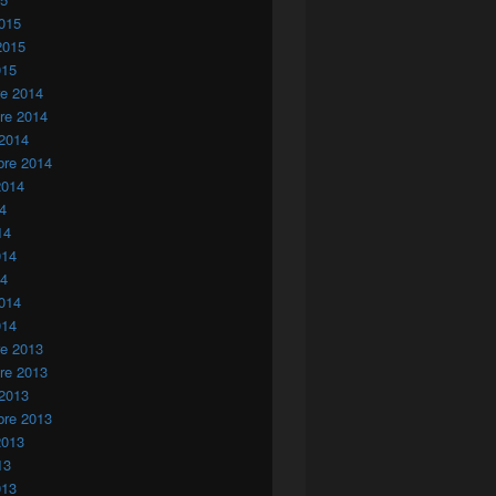
015
2015
015
re 2014
re 2014
 2014
bre 2014
2014
14
14
014
14
014
014
re 2013
re 2013
 2013
bre 2013
2013
13
013