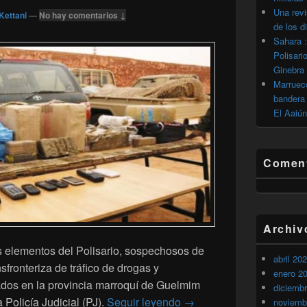
Una revi
Kettani
—
No hay comentarios ↓
de los d
Sahara :
Polisari
Ginebra
Marrueco
bandera 
El Aaiún
Coment
Archiv
os elementos del Polisario, sospechosos de
abril 20
sfronteriza de tráfico de drogas y
enero 2
zados en la provincia marroquí de Guelmim
diciemb
Arresto en Guelmim de sie
 Policía Judicial (PJ).
Seguir leyendo
→
noviemb