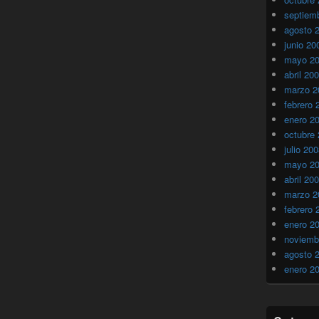
septiem
agosto 
junio 20
mayo 2
abril 20
marzo 2
febrero 
enero 2
octubre
julio 20
mayo 2
abril 20
marzo 2
febrero 
enero 2
noviemb
agosto 
enero 2