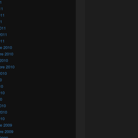
11
11
011
11
011
2011
011
re 2010
re 2010
 2010
bre 2010
2010
10
10
010
10
010
2010
010
re 2009
re 2009
 2009