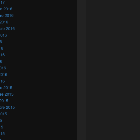
017
re 2016
re 2016
 2016
bre 2016
2016
16
16
016
16
016
2016
016
re 2015
re 2015
 2015
bre 2015
2015
15
15
015
15