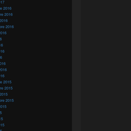
017
re 2016
re 2016
 2016
bre 2016
2016
16
16
016
16
016
2016
016
re 2015
re 2015
 2015
bre 2015
2015
15
15
015
15