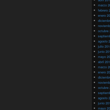
marzo 2
febrero 
enero 2
diciemb
noviemb
octubre
septiem
agosto 
julio 20
junio 20
mayo 2
abril 20
marzo 2
enero 2
diciemb
noviemb
octubre
septiem
agosto 
junio 20
mayo 2