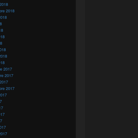
 2018
ino Mokhtar Belmokhtar
bre 2018
2018
18
18
018
18
018
2018
018
re 2017
re 2017
 2017
bre 2017
2017
17
17
017
17
017
2017