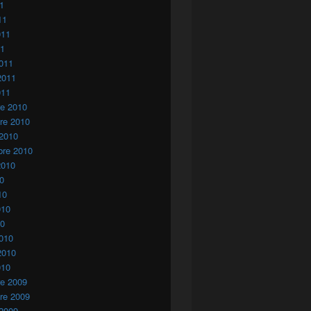
11
11
011
11
011
2011
011
re 2010
re 2010
 2010
bre 2010
2010
10
10
010
10
010
2010
010
re 2009
re 2009
 2009