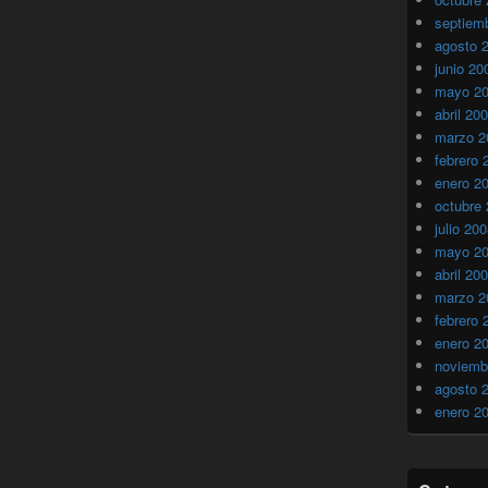
septiem
agosto 
junio 20
mayo 2
abril 20
marzo 2
febrero 
enero 2
octubre
julio 20
mayo 2
abril 20
marzo 2
febrero 
enero 2
noviemb
agosto 
enero 2