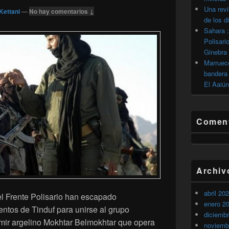
Una revi
Kettani
—
No hay comentarios ↓
de los d
Sahara :
Polisari
Ginebra
Marrueco
bandera 
El Aaiún
Coment
Archiv
abril 20
l Frente Polisario han escapado
enero 2
tos de Tinduf para unirse al grupo
diciemb
 emir argelino Mokhtar Belmokhtar que opera
noviemb