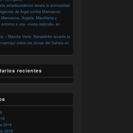
sta estadounidense revela la animosidad
irigentes de Argel contra Marruecos
 Marruecos, Argelia, Mauritania y
o entorno a una «mesa redonda» en
s – Marche Verte: Ronaldinho levante la
marroquí sobre las dunas del Sahara en
arios recientes
os
26
019
re 2018
re 2018