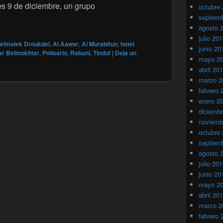
les 9 de diciembre, un grupo
octubre
os del Frente Polisario se unieron el grupo terrorista del argel
septiem
agosto 
julio 20
elmalek Droukdel
,
Al Aawar
,
Al Murabitun
,
hotel
junio 20
ar Belmokhtar
,
Polisario
,
Rabuni
,
Tinduf
|
Deja un
mayo 2
abril 20
marzo 2
febrero 
enero 2
diciemb
noviemb
octubre
septiem
agosto 
julio 20
junio 20
mayo 2
abril 20
marzo 2
febrero 