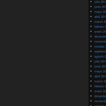
julio 20
junio 20
mayo 2
abril 20
marzo 2
febrero 
enero 2
diciemb
noviemb
octubre
septiem
agosto 
julio 20
junio 20
mayo 2
abril 20
marzo 2
febrero 
enero 2
diciemb
noviemb
octubre