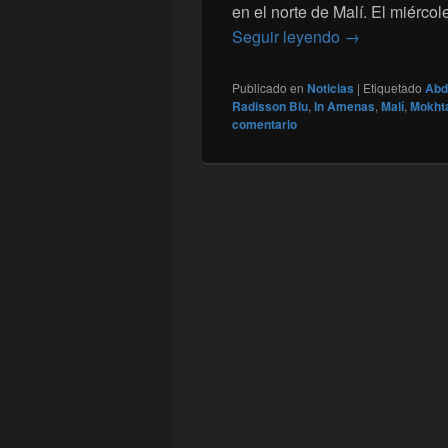
en el norte de Malí. El miérco
Nueve milician
Seguir leyendo
→
Publicado en
Noticias
|
Etiquetado
Abd
Radisson Blu
,
In Amenas
,
Malí
,
Mokht
comentario