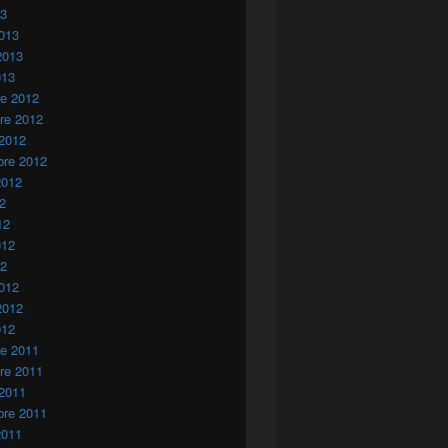
13
013
2013
013
re 2012
re 2012
 2012
bre 2012
2012
12
12
012
12
012
2012
012
re 2011
re 2011
 2011
bre 2011
2011