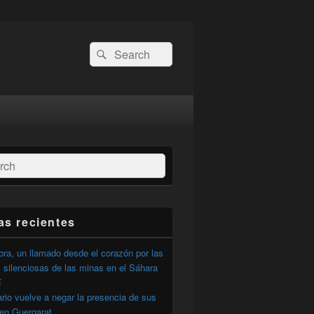
Buscar
Buscar
por:
ar
as recientes
ra, un llamado desde el corazón por las
 silenciosas de las minas en el Sáhara
í
ario vuelve a negar la presencia de sus
 en Guergarat