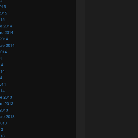
015
2015
015
re 2014
re 2014
 2014
bre 2014
2014
14
14
014
14
014
014
re 2013
re 2013
 2013
bre 2013
2013
13
013