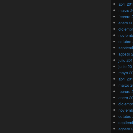
abril 20
marzo 2
febrero 
enero 2
diciemb
noviemb
octubre
septiem
agosto 
julio 20
junio 20
mayo 2
abril 20
marzo 2
febrero 
enero 2
diciemb
noviemb
octubre
septiem
agosto 