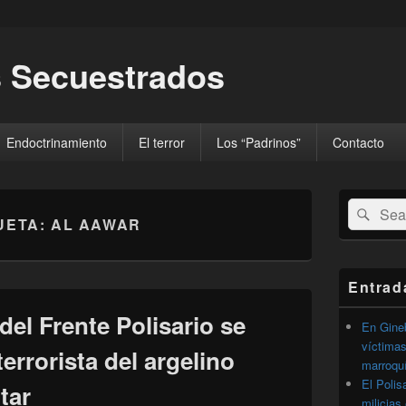
 Secuestrados
Endoctrinamiento
El terror
Los “Padrinos”
Contacto
El
Buscar
Busc
área
UETA:
AL AAWAR
por:
de
widget
barra
lateral
Entrad
primaria
del Frente Polisario se
En Gineb
víctimas
errorista del argelino
marroqu
El Polis
tar
milicias