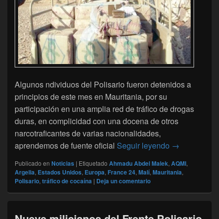
Algunos ndividuos del Polisario fueron detenidos a
principios de este mes en Mauritania, por su
participación en una amplia red de tráfico de drogas
duras, en complicidad con una docena de otros
narcotraficantes de varias nacionalidades,
Un oficial Mau
aprendemos de fuente oficial
Seguir leyendo
→
Publicado en
Noticias
|
Etiquetado
Ahmadu Abdel Malek
,
AQMI
,
Argelia
,
Estados Unidos
,
Europa
,
France 24
,
Malí
,
Mauritania
,
Polisario
,
tráfico de cocaína
|
Deja un comentario
Nueve milicianos del Frente Polisario