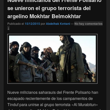
se unieron el grupo terrorista del
argelino Mokhtar Belmokhtar
Publicado el
15/12/2015
por
Abdelhak Kettani
—
No hay comentarios
↓
Nueve milicianos saharauis del Frente Polisario han
escapado recientemente de los campamentos de
Tinduf para unirse al grupo terrorista «Al Murabitun»