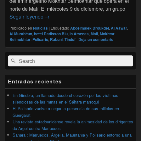
del emir argelino Mokhtar Belmokhtar que opera en el
norte de Malí. El miércoles 9 de diciembre, un grupo
Nueve milicianos del Frente Polisario se un
Seguir leyendo
→
Publicado en
Noticias
|
Etiquetado
Abdelmalek Droukdel
,
Al Aawar
,
Al Murabitun
,
hotel Radisson Blu
,
In Amenas
,
Malí
,
Mokhtar
Belmokhtar
,
Polisario
,
Rabuni
,
Tinduf
|
Deja un comentario
El
Buscar
Buscar
área
por:
de
widget
barra
Entradas recientes
lateral
primaria
En Ginebra, un llamado desde el corazón por las víctimas
silenciosas de las minas en el Sáhara marroquí
El Polisario vuelve a negar la presencia de sus milicias en
Guergarat
Una revista estadounidense revela la animosidad de los dirigentes
de Argel contra Marruecos
Sahara : Marruecos, Argelia, Mauritania y Polisario entorno a una