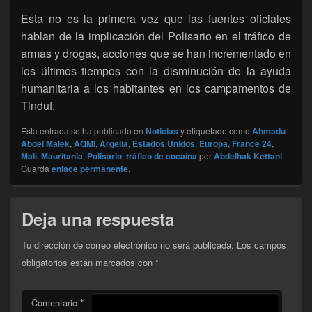
Esta no es la primera vez que las fuentes oficiales
hablan de la implicación del Polisario en el tráfico de
armas y drogas, acciones que se han incrementado en
los últimos tiempos con la disminución de la ayuda
humanitaria a los habitantes en los campamentos de
Tinduf.
Esta entrada se ha publicado en
Noticias
y etiquetado como
Ahmadu
Abdel Malek
,
AQMI
,
Argelia
,
Estados Unidos
,
Europa
,
France 24
,
Malí
,
Mauritania
,
Polisario
,
tráfico de cocaína
por
Abdelhak Kettani
.
Guarda
enlace permanente
.
Deja una respuesta
Tu dirección de correo electrónico no será publicada.
Los campos
obligatorios están marcados con
*
Comentario
*