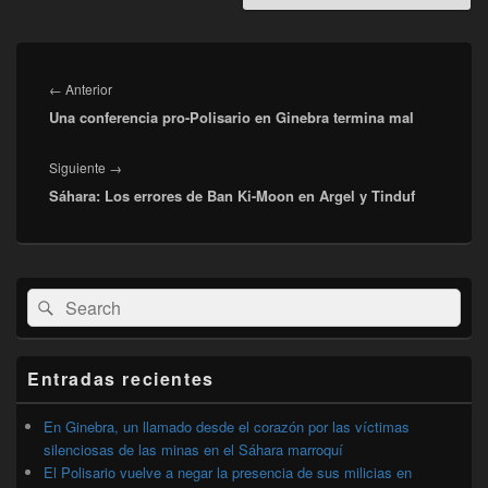
Navegación
de
Entrada
←
Anterior
entradas
Una conferencia pro-Polisario en Ginebra termina mal
anterior:
Entrada
Siguiente
→
Sáhara: Los errores de Ban Ki-Moon en Argel y Tinduf
siguiente:
El
Buscar
Buscar
área
por:
de
widget
barra
Entradas recientes
lateral
primaria
En Ginebra, un llamado desde el corazón por las víctimas
silenciosas de las minas en el Sáhara marroquí
El Polisario vuelve a negar la presencia de sus milicias en