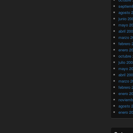
septiem
agosto 
junio 20
mayo 2
abril 20
marzo 2
febrero 
enero 2
octubre
julio 20
mayo 2
abril 20
marzo 2
febrero 
enero 2
noviemb
agosto 
enero 2