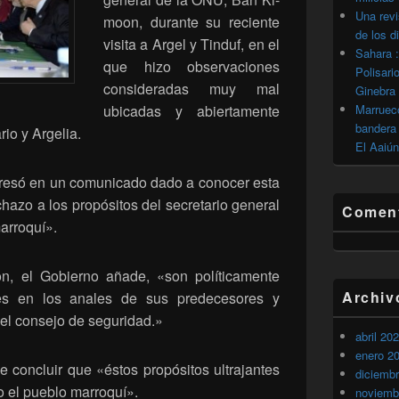
Una revi
moon, durante su reciente
de los d
visita a Argel y Tinduf, en el
Sahara :
que hizo observaciones
Polisari
consideradas muy mal
Ginebra
ubicadas y abiertamente
Marrueco
bandera 
rio y Argelia.
El Aaiún
resó en un comunicado dado a conocer esta
azo a los propósitos del secretario general
Coment
arroquí».
n, el Gobierno añade, «son políticamente
Archiv
tes en los anales de sus predecesores y
del consejo de seguridad.»
abril 20
enero 2
 concluir que «éstos propósitos ultrajantes
diciemb
o el pueblo marroquí».
noviemb