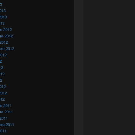
13
013
2013
013
re 2012
re 2012
 2012
bre 2012
2012
12
12
012
12
012
2012
012
re 2011
re 2011
 2011
bre 2011
2011