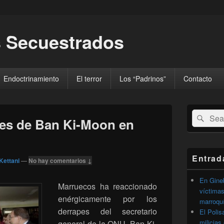
 Secuestrados
Endoctrinamiento
El terror
Los “Padrinos”
Contacto
El
Buscar
Busc
área
res de Ban Ki-Moon en
por:
de
widget
barra
lateral
Entrad
Kettani
—
No hay comentarios ↓
primaria
En Gineb
Marruecos ha reaccionado
víctimas
enérgicamente por los
marroqu
derrapes del secretario
El Polis
milicias
general de la ONU, Ban Ki-