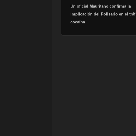
entradas
Un oficial Mauritano confirma la
anterior:
implicación del Polisario en el tráf
cocaína