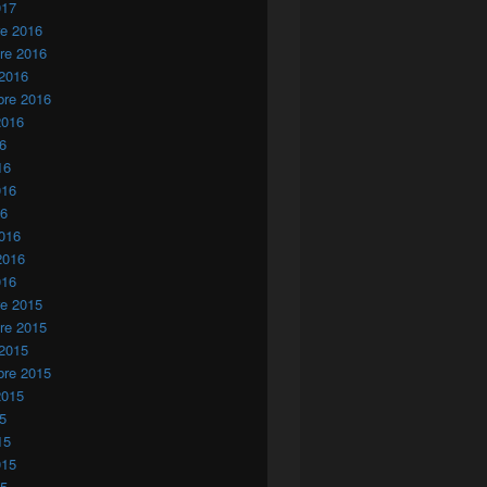
017
re 2016
re 2016
 2016
bre 2016
2016
16
16
016
16
016
2016
016
re 2015
re 2015
 2015
bre 2015
2015
15
15
015
15