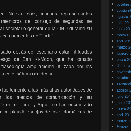
octubre
septiem
 Nueva York, muchos representantes
agosto 
s miembros del consejo de seguridad se
julio 20
l secretario general de la ONU durante su
junio 20
mayo 2
los campamentos de Tinduf.
abril 20
marzo 2
sado detrás del escenario estar intrigados
febrero 
 sesgo de Ban Ki-Moon, que ha tomado
enero 2
diciemb
fraseología ampliamente utilizada por los
noviemb
lia en el sáhara occidental.
octubre
septiem
do fuertemente a las más altas autoridades de
agosto 
julio 20
en los medios de comunicación y su
junio 20
ra entre Tinduf y Argel, no han encontrado
mayo 2
ación plausible a ojos de los diplomáticos de
abril 20
marzo 2
febrero 