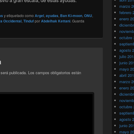
svio a gran escala, de estás ayudas.
marzo 2
febrero 
as
y etiquetado como
Argel
,
ayudas
,
Ban Ki-moon
,
ONU
,
enero 2
a Occidental
,
Tinduf
por
Abdelhak Kettani
. Guarda
diciemb
noviemb
octubre
septiem
agosto 
julio 20
a
junio 20
mayo 2
 será publicada.
Los campos obligatorios están
abril 20
marzo 2
enero 2
diciemb
noviemb
octubre
septiem
agosto 
junio 20
mayo 2