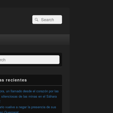
Buscar
Buscar
por:
ar
as recientes
ra, un llamado desde el corazón por las
 silenciosas de las minas en el Sáhara
í
ario vuelve a negar la presencia de sus
 en Guergarat