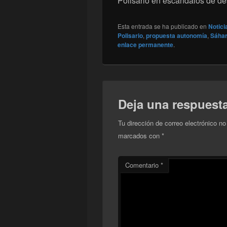
Polisario en escándalos de de
Esta entrada se ha publicado en
Notici
Polisario
,
propuesta autonomía
,
Sáhar
enlace permanente
.
Deja una respuest
Tu dirección de correo electrónico no
marcados con
*
Comentario
*