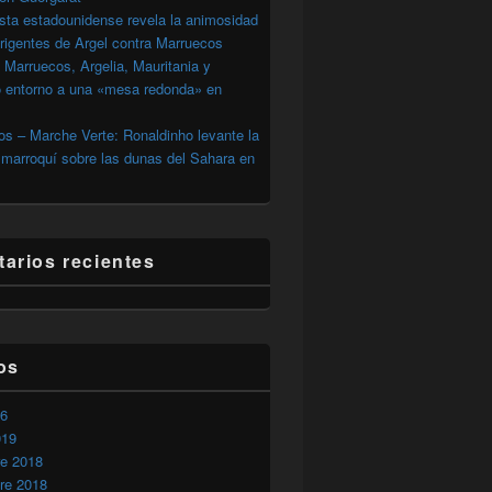
sta estadounidense revela la animosidad
irigentes de Argel contra Marruecos
 Marruecos, Argelia, Mauritania y
o entorno a una «mesa redonda» en
s – Marche Verte: Ronaldinho levante la
marroquí sobre las dunas del Sahara en
arios recientes
os
26
019
re 2018
re 2018