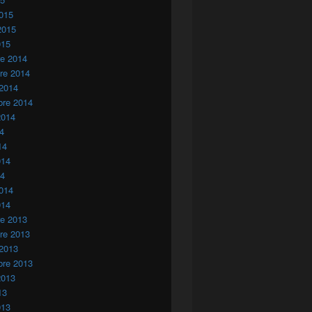
015
2015
015
re 2014
re 2014
 2014
bre 2014
2014
14
14
014
14
014
014
re 2013
re 2013
 2013
bre 2013
2013
13
013