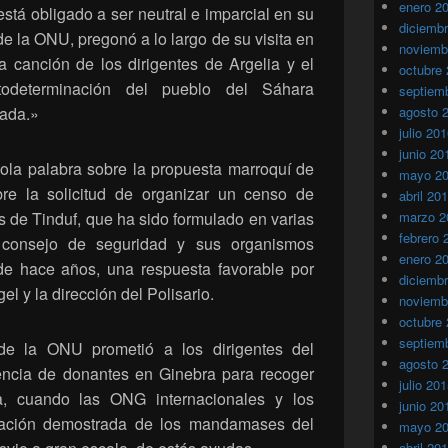
enero 2
tá obligado a ser neutral e imparcial en su
diciemb
de la ONU, pregonó a lo largo de su visita en
noviemb
ieja canción de los dirigentes de Argelia y el
octubre
todeterminación del pueblo del Sáhara
septiem
pada.»
agosto 
julio 20
junio 20
sola palabra sobre la propuesta marroquí de
mayo 2
e la solicitud de organizar un censo de
abril 20
 de Tinduf, que ha sido formulado en varias
marzo 2
febrero 
consejo de seguridad y sus organismos
enero 2
de hace años, una respuesta favorable por
diciemb
el y la dirección del Polisario.
noviemb
octubre
septiem
 de la ONU prometió a los dirigentes del
agosto 
encia de donantes en Ginebra para recoger
julio 20
, cuando las ONG internacionales y los
junio 20
icación demostrada de los mandamases del
mayo 2
abril 20