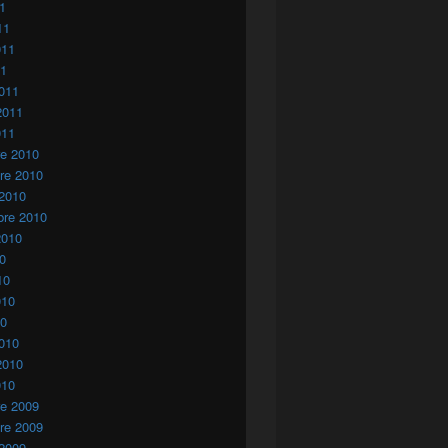
11
11
011
11
011
2011
011
re 2010
re 2010
 2010
bre 2010
2010
10
10
010
10
010
2010
010
re 2009
re 2009
 2009