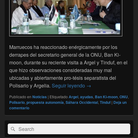
Marruecos ha reaccionado enérgicamente por los
derrapes del secretario general de la ONU, Ban Ki-
moon, durante su reciente visita a Argel y Tinduf, en el
que hizo observaciones consideradas muy mal
ubicadas y abiertamente pro-tésis separatista del
Sáhara: Los errores de
Polisario y Argelia.
Seguir leyendo
→
Publicado en
Noticias
|
Etiquetado
Argel
,
ayudas
,
Ban Ki-moon
,
ONU
,
Polisario
,
propuesta autonomía
,
Sáhara Occidental
,
Tinduf
|
Deja un
comentario
El
Buscar
Buscar
área
por:
de