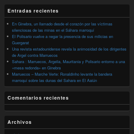
widget
barra
Entradas recientes
lateral
primaria
En Ginebra, un llamado desde el corazón por las víctimas
silenciosas de las minas en el Sáhara marroquí
El Polisario vuelve a negar la presencia de sus milicias en
Guergarat
Una revista estadounidense revela la animosidad de los dirigentes
de Argel contra Marruecos
Sahara : Marruecos, Argelia, Mauritania y Polisario entorno a una
«mesa redonda» en Ginebra
Marruecos – Marche Verte: Ronaldinho levante la bandera
marroquí sobre las dunas del Sahara en El Aaiún
Comentarios recientes
Archivos