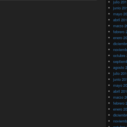
julio 20
junio 20
mayo 2
abril 20
marzo 2
febrero 
enero 2
diciemb
noviemb
octubre
septiem
agosto 
julio 20
junio 20
mayo 2
abril 20
marzo 2
febrero 
enero 2
diciemb
noviemb
octubre