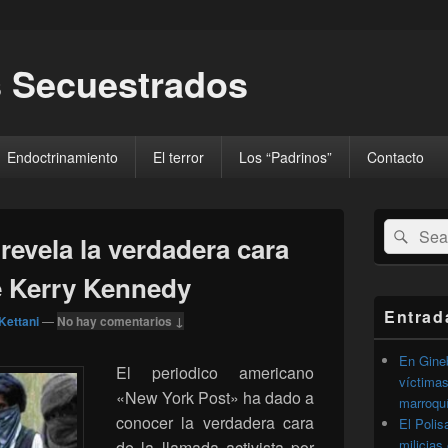
 Secuestrados
Endoctrinamiento
El terror
Los “Padrinos”
Contacto
El
Buscar
Busc
área
revela la verdadera cara
por:
de
widget
e Kerry Kennedy
barra
lateral
Entrad
Kettani
—
No hay comentarios ↓
primaria
En Gineb
El periodico americano
víctimas
«New York Post» ha dado a
marroqu
conocer la verdadera cara
El Polis
milicias
de la llamada activista por