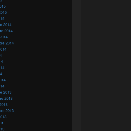
015
2015
015
re 2014
re 2014
 2014
bre 2014
2014
14
14
014
14
014
014
re 2013
re 2013
 2013
bre 2013
2013
13
013