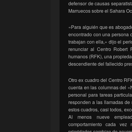
defensor de causas separatista
Marruecos sobre el Sahara Oc
«Para alguién que es abogad
encontrado con una persona q
trabajan con ella,» dijo el pe
renunciar al Centro Robert 
humanos (RFK), una propiedad
descendiente del fallecido pr
Otro ex cuadro del Centro RFK
cuenta en las columnas del «
personal para tareas particul
responden a las llamadas de 
estos cuadros, casi todos, ex
Al menos nueve emplead
comportamiento cada vez m
prioridades cambian de acuerd