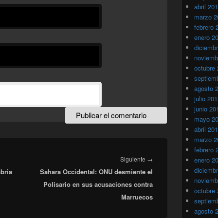
abril 20
marzo 2
febrero 
enero 2
diciemb
noviemb
octubre
septiem
agosto 
julio 20
junio 20
mayo 2
abril 20
marzo 2
febrero 
Entrada
Siguiente
→
enero 2
diciemb
bria
Sahara Occidental: ONU desmiente el
siguiente:
noviemb
Polisario en sus acusaciones contra
octubre
Marruecos
septiem
agosto 