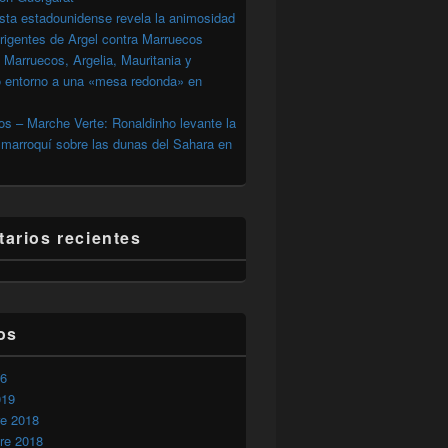
sta estadounidense revela la animosidad
irigentes de Argel contra Marruecos
 Marruecos, Argelia, Mauritania y
o entorno a una «mesa redonda» en
s – Marche Verte: Ronaldinho levante la
marroquí sobre las dunas del Sahara en
arios recientes
os
26
019
re 2018
re 2018