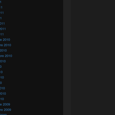
11
11
011
11
011
2011
011
re 2010
re 2010
 2010
bre 2010
2010
10
10
010
10
010
2010
010
re 2009
re 2009
 2009