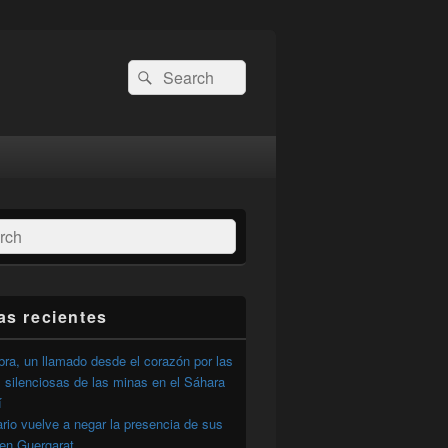
Buscar
Buscar
por:
ar
as recientes
ra, un llamado desde el corazón por las
 silenciosas de las minas en el Sáhara
í
ario vuelve a negar la presencia de sus
 en Guergarat