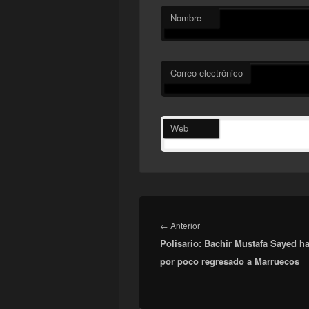
Nombre
Correo electrónico
Web
Navegación
de
Entrada
←
Anterior
entradas
Polisario: Bachir Mustafa Sayed ha
anterior:
por poco regresado a Marruecos