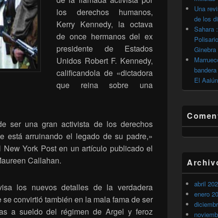
Una revi
los derechos humanos,
de los d
Kerry Kennedy, la octava
Sahara :
de once hermanos del ex
Polisari
presidente de Estados
Ginebra
Unidos Robert F. Kennedy,
Marrueco
bandera 
calificandola de «dictadora
El Aaiún
que reina sobre una
Coment
e ser una gran activista de los derechos
 está arruinando el legado de su padre,»
l New York Post en un artículo publicado el
Maureen Callahan.
Archiv
abril 20
visa los nuevos detalles de la verdadera
enero 2
se convirtió también en la mala fama de ser
diciemb
s a sueldo del régimen de Argel y feroz
noviemb