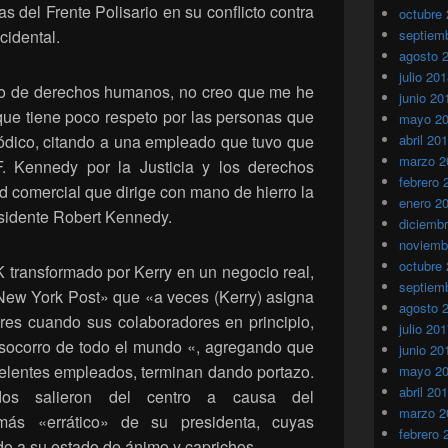
s del Frente Polisario en su conflicto contra
octubre
cidental.
septiem
agosto 
julio 20
o de derechos humanos, no creo que me he
junio 20
ue tiene poco respeto por las personas que
mayo 2
riódico, citando a una empleado que tuvo que
abril 20
marzo 2
F. Kennedy por la Justicia y los derechos
febrero 
 comercial que dirige con mano de hierro la
enero 2
esidente Robert Kennedy.
diciemb
noviemb
octubre
 transformado por Kerry en un negocio real,
septiem
New York Post» que «a veces (Kerry) asigna
agosto 
ares cuando sus colaboradores en principio,
julio 20
socorro de todo el mundo «, agregando que
junio 20
celentes empleados, terminan dando portazo.
mayo 2
abril 20
os salieron del centro a causa del
marzo 2
ás «errático» de su presidenta, cuyas
febrero 
o a su estado de ánimo y caprichos.