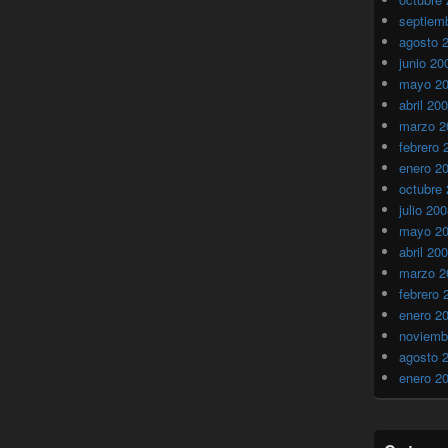
septiem
agosto 
junio 20
mayo 2
abril 20
marzo 2
febrero 
enero 2
octubre
julio 20
mayo 2
abril 20
marzo 2
febrero 
enero 2
noviemb
agosto 
enero 2