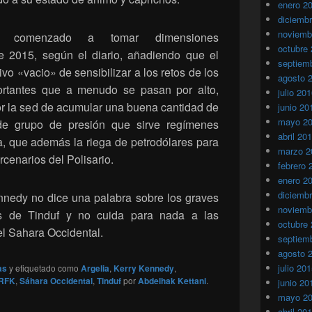
enero 2
diciemb
noviemb
a comenzado a tomar dimensiones
octubre
e 2015, según el diario, añadiendo que el
septiem
vo «vacio» de sensibilizar a los retos de los
agosto 
tantes que a menudo se pasan por alto,
julio 20
or la sed de acumular una buena cantidad de
junio 20
mayo 2
de grupo de presión que sirve regímenes
abril 20
ia, que además la riega de petrodólares para
marzo 2
cenarios del Polisario.
febrero 
enero 2
diciemb
ennedy no dice una palabra sobre los graves
noviemb
 de Tinduf y no cuida para nada a las
octubre
l Sahara Occidental.
septiem
agosto 
julio 20
as
y etiquetado como
Argelia
,
Kerry Kennedy
,
RFK
,
Sáhara Occidental
,
Tinduf
por
Abdelhak Kettani
.
junio 20
mayo 2
abril 20