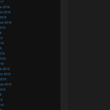
017
re 2016
re 2016
 2016
bre 2016
2016
16
16
016
16
016
2016
016
re 2015
re 2015
 2015
bre 2015
2015
15
15
015
15