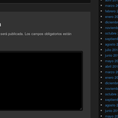
marzo 2
febrero 
enero 2
a
diciemb
noviemb
octubre
 será publicada.
Los campos obligatorios están
septiem
agosto 
julio 20
junio 20
mayo 2
abril 20
marzo 2
enero 2
diciemb
noviemb
octubre
septiem
agosto 
junio 20
mayo 2