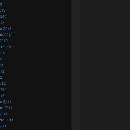
13
013
2013
013
re 2012
re 2012
 2012
bre 2012
2012
12
12
012
12
012
2012
012
re 2011
re 2011
 2011
bre 2011
2011