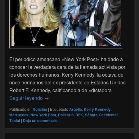
El periodico americano «New York Post» ha dado a
conocer la verdadera cara de la llamada activista por
los derechos humanos, Kerry Kennedy, la octava de
once hermanos del ex presidente de Estados Unidos
Robert F. Kennedy, calificandola de «dictadora
El New York Post revela la verdadera cara
Seguir leyendo
→
Publicado en
Noticias
|
Etiquetado
Argelia
,
Kerry Kennedy
,
Marruecos
,
New York Post
,
Polisario
,
RFK
,
Sáhara Occidental
,
Tinduf
|
Deja un comentario