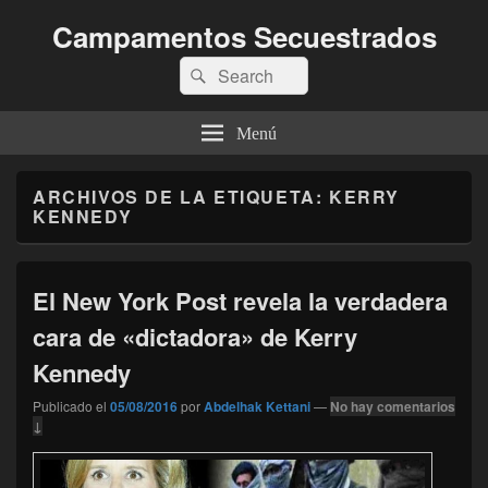
Campamentos Secuestrados
Buscar
Buscar
por:
Menú
ARCHIVOS DE LA ETIQUETA:
KERRY
KENNEDY
El New York Post revela la verdadera
cara de «dictadora» de Kerry
Kennedy
Publicado el
05/08/2016
por
Abdelhak Kettani
—
No hay comentarios
↓