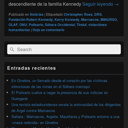
Sáhara
descendiente de la familia Kennedy
Seguir leyendo
→
Publicado en
Noticias
|
Etiquetado
Christopher Ross
,
DRS
,
Fundación Robert Kennedy
,
Kerry Kennedy
,
Marruecos
,
MINURSO
,
OLAF
,
ONU
,
Polisario
,
Sáhara Occidental
,
Tinduf
,
violaciónes
humanitarias
|
Deja un comentario
El
Buscar
Buscar
área
por:
de
widget
barra
Entradas recientes
lateral
primaria
En Ginebra, un llamado desde el corazón por las víctimas
silenciosas de las minas en el Sáhara marroquí
El Polisario vuelve a negar la presencia de sus milicias en
Guergarat
Una revista estadounidense revela la animosidad de los dirigentes
de Argel contra Marruecos
Sahara : Marruecos, Argelia, Mauritania y Polisario entorno a una
«mesa redonda» en Ginebra