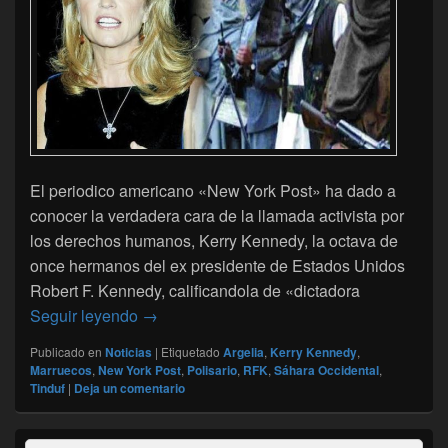
El periodico americano «New York Post» ha dado a
conocer la verdadera cara de la llamada activista por
los derechos humanos, Kerry Kennedy, la octava de
once hermanos del ex presidente de Estados Unidos
Robert F. Kennedy, calificandola de «dictadora
El New York Post revela la verdadera cara
Seguir leyendo
→
Publicado en
Noticias
|
Etiquetado
Argelia
,
Kerry Kennedy
,
Marruecos
,
New York Post
,
Polisario
,
RFK
,
Sáhara Occidental
,
Tinduf
|
Deja un comentario
El