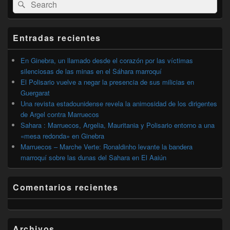
Buscar
Buscar
área
por:
de
widget
barra
Entradas recientes
lateral
primaria
En Ginebra, un llamado desde el corazón por las víctimas
silenciosas de las minas en el Sáhara marroquí
El Polisario vuelve a negar la presencia de sus milicias en
Guergarat
Una revista estadounidense revela la animosidad de los dirigentes
de Argel contra Marruecos
Sahara : Marruecos, Argelia, Mauritania y Polisario entorno a una
«mesa redonda» en Ginebra
Marruecos – Marche Verte: Ronaldinho levante la bandera
marroquí sobre las dunas del Sahara en El Aaiún
Comentarios recientes
Archivos