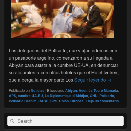
Los delegados del Polisario, que viajan además con
un pasaporte argelino, comenzaron a su llegada a
Abiyán para asistir a la cumbre UE-UA, en denunciar
su alojamiento «en otros hoteles que el Hotel Ivoire»,
El Polisari
que alberga la mayor parte Los
Seguir leyendo
→
Publicado en
Noticias
|
Etiquetado
Abiyán
,
Además Touré Mamada
,
APS
,
cumbre UA-EU
,
La Diplomatique d'Abidjan
,
ONU
,
Polisario
,
Polisario Brahim
,
RASD
,
SPS
,
Unión Europea
|
Deja un comentario
El
Buscar
Buscar
área
por:
de
widget