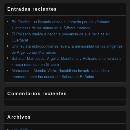
barra
Entradas recientes
lateral
primaria
En Ginebra, un llamado desde el corazón por las víctimas
silenciosas de las minas en el Sáhara marroquí
El Polisario vuelve a negar la presencia de sus milicias en
Guergarat
Una revista estadounidense revela la animosidad de los dirigentes
de Argel contra Marruecos
Sahara : Marruecos, Argelia, Mauritania y Polisario entorno a una
«mesa redonda» en Ginebra
Marruecos – Marche Verte: Ronaldinho levante la bandera
marroquí sobre las dunas del Sahara en El Aaiún
Comentarios recientes
Archivos
abril 2026