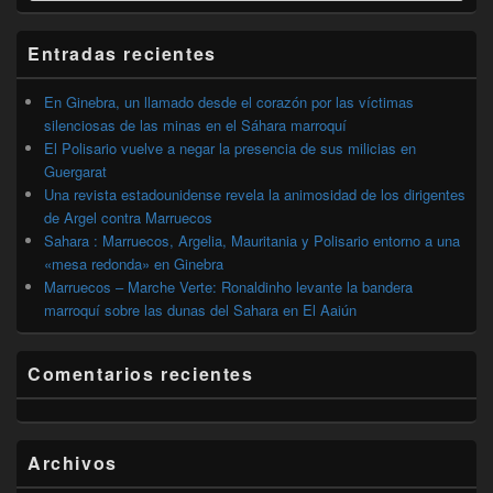
widget
barra
Entradas recientes
lateral
primaria
En Ginebra, un llamado desde el corazón por las víctimas
silenciosas de las minas en el Sáhara marroquí
El Polisario vuelve a negar la presencia de sus milicias en
Guergarat
Una revista estadounidense revela la animosidad de los dirigentes
de Argel contra Marruecos
Sahara : Marruecos, Argelia, Mauritania y Polisario entorno a una
«mesa redonda» en Ginebra
Marruecos – Marche Verte: Ronaldinho levante la bandera
marroquí sobre las dunas del Sahara en El Aaiún
Comentarios recientes
Archivos