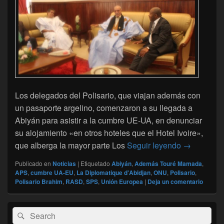
Los delegados del Polisario, que viajan además con
un pasaporte argelino, comenzaron a su llegada a
Abiyán para asistir a la cumbre UE-UA, en denunciar
su alojamiento «en otros hoteles que el Hotel Ivoire»,
El Polisari
que alberga la mayor parte Los
Seguir leyendo
→
Publicado en
Noticias
|
Etiquetado
Abiyán
,
Además Touré Mamada
,
APS
,
cumbre UA-EU
,
La Diplomatique d'Abidjan
,
ONU
,
Polisario
,
Polisario Brahim
,
RASD
,
SPS
,
Unión Europea
|
Deja un comentario
El
Buscar
Buscar
área
por:
de