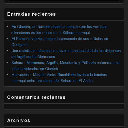
widget
barra
Entradas recientes
lateral
primaria
En Ginebra, un llamado desde el corazón por las víctimas
silenciosas de las minas en el Sáhara marroquí
El Polisario vuelve a negar la presencia de sus milicias en
Guergarat
Una revista estadounidense revela la animosidad de los dirigentes
de Argel contra Marruecos
Sahara : Marruecos, Argelia, Mauritania y Polisario entorno a una
«mesa redonda» en Ginebra
Marruecos – Marche Verte: Ronaldinho levante la bandera
marroquí sobre las dunas del Sahara en El Aaiún
Comentarios recientes
Archivos