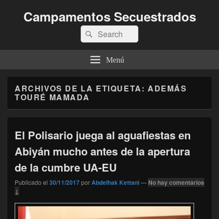
Campamentos Secuestrados
Buscar
Buscar
por:
Menú
ARCHIVOS DE LA ETIQUETA:
ADEMÁS
TOURÉ MAMADA
El Polisario juega al aguafiestas en
Abiyán mucho antes de la apertura
de la cumbre UA-EU
Publicado el
30/11/2017
por
Abdelhak Kettani
—
No hay comentarios
↓