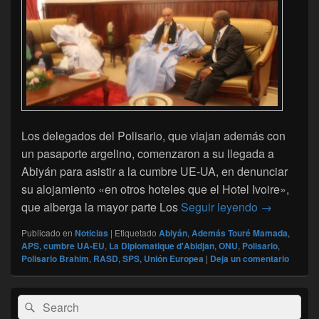
Los delegados del Polisario, que viajan además con
un pasaporte argelino, comenzaron a su llegada a
Abiyán para asistir a la cumbre UE-UA, en denunciar
su alojamiento «en otros hoteles que el Hotel Ivoire»,
El Polisari
que alberga la mayor parte Los
Seguir leyendo
→
Publicado en
Noticias
|
Etiquetado
Abiyán
,
Además Touré Mamada
,
APS
,
cumbre UA-EU
,
La Diplomatique d'Abidjan
,
ONU
,
Polisario
,
Polisario Brahim
,
RASD
,
SPS
,
Unión Europea
|
Deja un comentario
El
Buscar
Buscar
área
por:
de