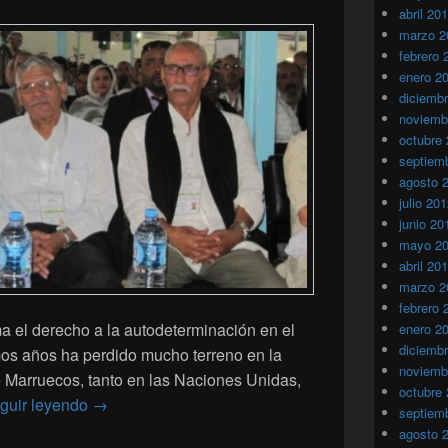
abril 20
marzo 2
febrero 
enero 2
diciemb
noviemb
octubre
septiem
agosto 
julio 20
junio 20
mayo 2
abril 20
marzo 2
febrero 
ma el derecho a la autodeterminación en el
enero 2
diciemb
mos años ha perdido mucho terreno en la
noviemb
e Marruecos, tanto en las Naciones Unidas,
octubre
Sahara: ¿Ha agotado el Polisario todos sus cartu
guir leyendo
→
septiem
agosto 