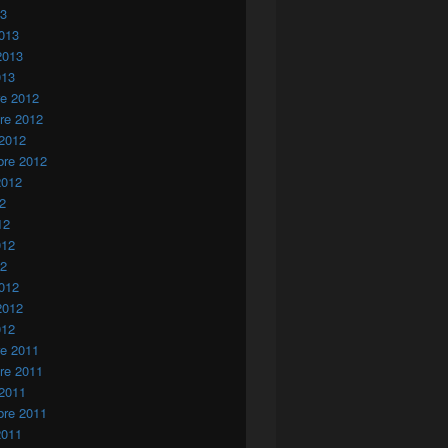
13
013
2013
013
re 2012
re 2012
 2012
bre 2012
2012
12
12
012
12
012
2012
012
re 2011
re 2011
 2011
chos contra Marruecos?
bre 2011
2011