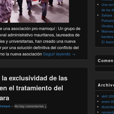
Una revi
de los d
Sahara :
Polisari
Ginebra
e una asociación pro-marroquí
:
Un grupo de
Marrueco
onal administrativo mauritanos, laureados de
bandera 
íes y universitarias, han creado una nueva
El Aaiún
por una solución definitiva del conflicto del
Sahara: Creación en Nu
omo la nueva asociación
Seguir leyendo
→
Coment
 la exclusividad de las
Archiv
n el tratamiento del
ara
abril 20
enero 2
Kettani
—
No hay comentarios ↓
diciemb
noviemb