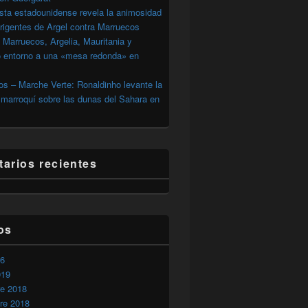
sta estadounidense revela la animosidad
irigentes de Argel contra Marruecos
 Marruecos, Argelia, Mauritania y
o entorno a una «mesa redonda» en
s – Marche Verte: Ronaldinho levante la
marroquí sobre las dunas del Sahara en
akchott de una asociación pro-marroquí
arios recientes
os
26
019
re 2018
re 2018