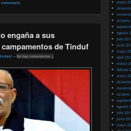
enero 2
n comentario
diciemb
noviemb
octubre
septiem
rio engaña a sus
agosto 
julio 20
os campamentos de Tinduf
junio 20
mayo 2
Kettani
—
No hay comentarios ↓
abril 20
marzo 2
febrero 
enero 2
diciemb
noviemb
octubre
septiem
agosto 
julio 20
junio 20
mayo 2
abril 20