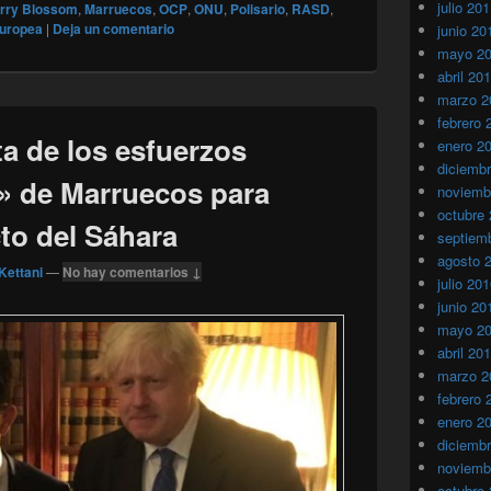
julio 20
rry Blossom
,
Marruecos
,
OCP
,
ONU
,
Polisario
,
RASD
,
Europea
|
Deja un comentario
junio 20
mayo 2
abril 20
marzo 2
febrero 
a de los esfuerzos
enero 2
diciemb
s» de Marruecos para
noviemb
octubre
cto del Sáhara
septiem
agosto 
Kettani
—
No hay comentarios ↓
julio 20
junio 20
mayo 2
abril 20
marzo 2
febrero 
enero 2
diciemb
noviemb
octubre