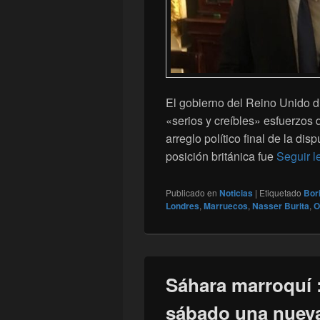
El gobierno del Reino Unido d
«serios y creíbles» esfuerzos
arreglo político final de la dis
posición británica fue
Seguir 
Publicado en
Noticias
|
Etiquetado
Bor
Londres
,
Marruecos
,
Nasser Burita
,
O
Sáhara marroquí 
sábado una nueva 