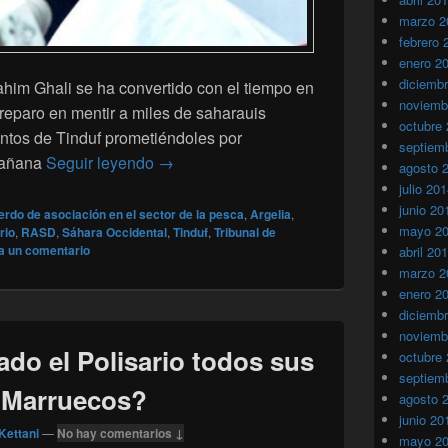
marzo 2
febrero 
enero 2
diciemb
Brahim Ghali se ha convertido con el tiempo en
noviemb
reparo en mentir a miles de saharauis
octubre
tos de Tinduf prometiéndoles por
septiem
El jefe del Polisario engaña a sus parti
mañana
Seguir leyendo
→
agosto 
julio 20
junio 20
erdo de asociación en el sector de la pesca
,
Argelia
,
mayo 2
rio
,
RASD
,
Sáhara Occidental
,
Tinduf
,
Tribunal de
a un comentario
abril 20
marzo 2
enero 2
diciemb
noviemb
do el Polisario todos sus
octubre
septiem
 Marruecos?
agosto 
junio 20
Kettani
—
No hay comentarios ↓
mayo 2