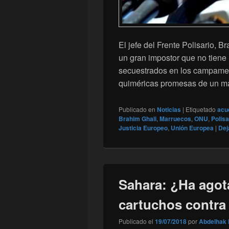
El jefe del Frente Polisario, 
un gran impostor que no tiene 
secuestrados en los campamen
quiméricas promesas de un 
Publicado en
Noticias
|
Etiquetado
acu
Brahim Ghali
,
Marruecos
,
ONU
,
Polisa
Justicia Europeo
,
Unión Europea
|
Dej
Sahara: ¿Ha agota
cartuchos contra
Publicado el
19/07/2018
por
Abdelhak 