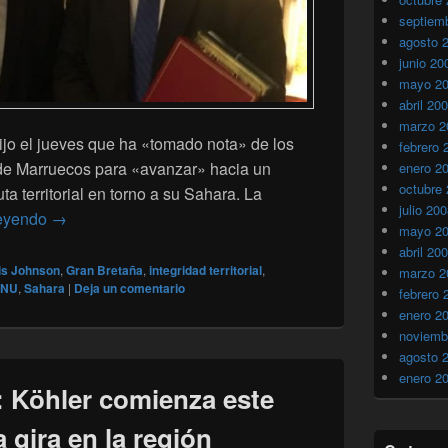
septiem
agosto 
junio 20
mayo 2
abril 20
marzo 2
ijo el jueves que ha «tomado nota» de los
febrero 
 de Marruecos para «avanzar» hacia un
enero 2
octubre
puta territorial en torno a su Sahara. La
julio 20
Londres toma nota de los esfuerzos «serios y creíbles» 
leyendo
→
mayo 2
abril 20
is Johnson
,
Gran Bretaña
,
integridad territorial
,
marzo 2
NU
,
Sahara
|
Deja un comentario
febrero 
enero 2
noviemb
agosto 
enero 2
: Köhler comienza este
gira en la región