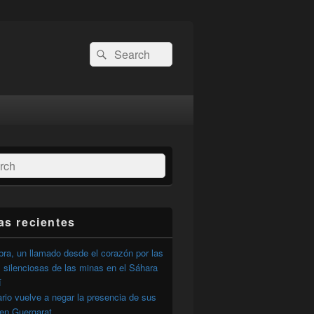
Buscar
Buscar
por:
ar
as recientes
ra, un llamado desde el corazón por las
 silenciosas de las minas en el Sáhara
í
ario vuelve a negar la presencia de sus
 en Guergarat