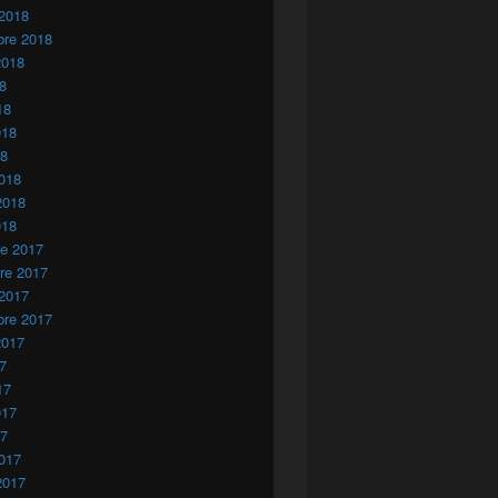
 2018
bre 2018
2018
18
18
018
18
018
2018
018
re 2017
re 2017
 2017
bre 2017
2017
17
17
017
idad de las Naciones Unidas en el tratamiento del problema del
17
017
2017