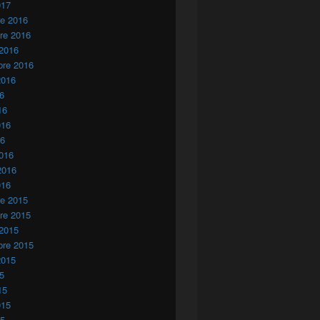
017
re 2016
re 2016
 2016
bre 2016
2016
16
16
016
16
016
2016
016
re 2015
re 2015
 2015
bre 2015
2015
15
15
015
15