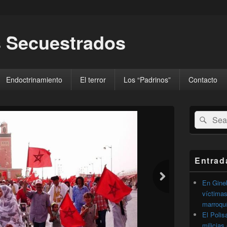
 Secuestrados
Endoctrinamiento
El terror
Los “Padrinos”
Contacto
El
Buscar
Busc
área
por:
de
widget
barra
lateral
Entrad
primaria
En Gineb
víctimas
marroqu
El Polis
milicias