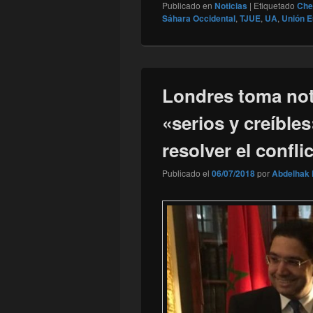
Publicado en
Noticias
|
Etiquetado
Che
Sáhara Occidental
,
TJUE
,
UA
,
Unión 
Londres toma not
«serios y creíble
resolver el confli
Publicado el
06/07/2018
por
Abdelhak 