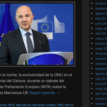
octubre
septiem
agosto 
julio 20
junio 20
mayo 2
abril 20
marzo 2
febrero 
enero 2
diciemb
noviemb
octubre
septiem
agosto 
r la noche, la exclusividad de la ONU en el
julio 20
torial del Sahara, durante un debate del
junio 20
del Parlamento Europeo (INTA) sobre la
mayo 2
Bruselas reafirma la exclusiv
ola Marruecos-UE
Seguir leyendo
→
abril 20
marzo 2
febrero 
selas
,
INTA
,
Marruecos
,
Naciones Unidas
,
ONU
,
Pierre