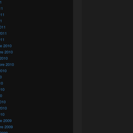
11
11
011
11
011
2011
011
re 2010
re 2010
 2010
bre 2010
2010
10
10
010
10
010
2010
010
re 2009
re 2009
 2009