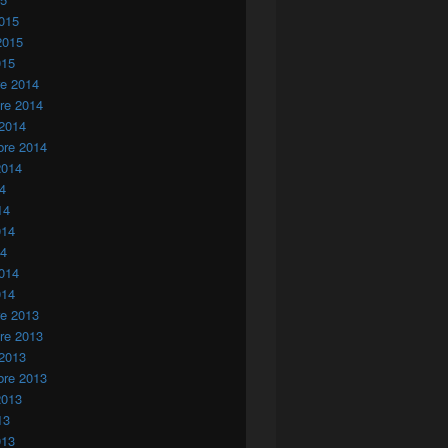
015
2015
015
re 2014
re 2014
 2014
bre 2014
darios en los campamentos de Tinduf
2014
14
14
014
14
014
014
re 2013
re 2013
 2013
bre 2013
2013
13
013